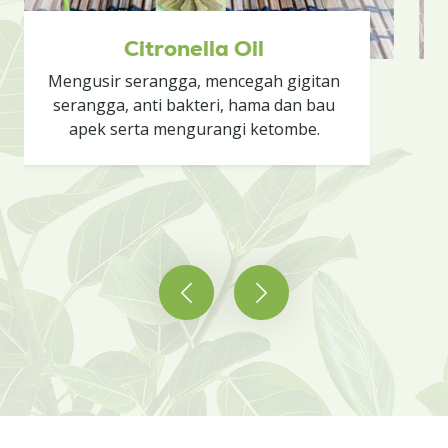
l
Wintergreen Oil
ah gigitan
Bersifat analgesic dan anti inf
ma dan bau
aromanya menghilangkan ket
ketombe.
dan stress.